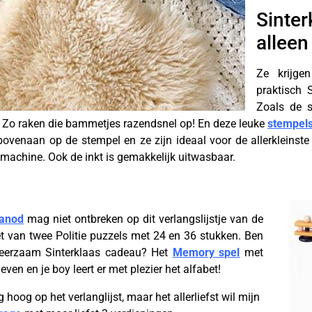
Sinter
alleen
Ze krijge
praktisch 
Zoals de 
d! Zo raken die bammetjes razendsnel op! En deze leuke
stempels
bovenaan op de stempel en ze zijn ideaal voor de allerkleinst
achine. Ook de inkt is gemakkelijk uitwasbaar.
anod
mag niet ontbreken op dit verlangslijstje van de
et van twee Politie puzzels met 24 en 36 stukken. Ben
leerzaam Sinterklaas cadeau? Het
Memory spel
met
ven en je boy leert er met plezier het alfabet!
hoog op het verlanglijst, maar het allerliefst wil mijn