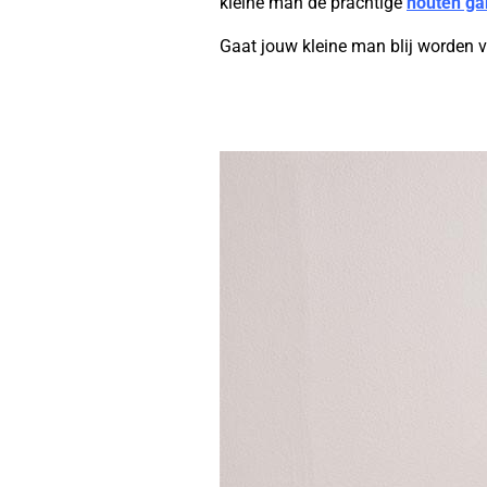
kleine man de prachtige
houten g
Gaat jouw kleine man blij worden 