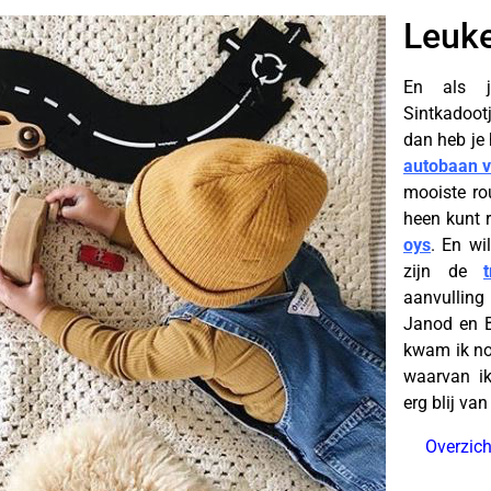
Leuke
En als j
Sintkadoot
dan heb je 
autobaan 
mooiste ro
heen kunt 
oys
. En wi
zijn de
aanvulling
Janod en B
kwam ik nog
waarvan ik
erg blij van
Overzic