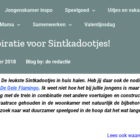
Jongenskamer inspo
Speelgoed
Uitjes en vaka
Mama
Samenwerken
Valentijnsdag
iratie voor Sintkadootjes!
er 2018
Blog by: de redactie
. De leukste Sintkadootjes in huis halen. Heb jij daar ook de nodi
n
De Gele Flamingo
. Ik weet niet hoe het bij jullie jongens is maa
ag met de trein in combinatie met andere voertuigen en construct
traatrace gehouden in de woonkamer met natuurlijk de bijbehor
 zoek naar wat duurzamer speelgoed in de hoop dat het wat lang
Lees ook waa