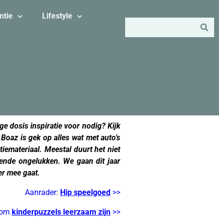
ntie
Lifestyle
ge dosis inspiratie voor nodig? Kijk
r Boaz is gek op alles wat met auto’s
iemateriaal. Meestal duurt het niet
ende ongelukken. We gaan dit jaar
er mee gaat.
Aanrader:
Hip speelgoed
>>
rom
kinderpuzzels leerzaam zijn
>>