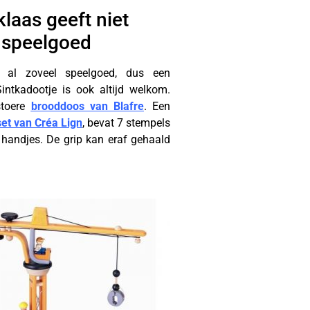
klaas geeft niet
 speelgoed
n al zoveel speelgoed, dus een
Sintkadootje is ook altijd welkom.
stoere
brooddoos van Blafre
. Een
et van Créa Lign
, bevat 7 stempels
e handjes. De grip kan eraf gehaald