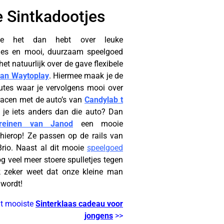
 Sintkadootjes
e het dan hebt over leuke
jes en mooi, duurzaam speelgoed
het natuurlijk over de gave flexibele
van Waytoplay
. Hiermee maak je de
utes waar je vervolgens mooi over
racen met de auto’s van
Candylab t
l je iets anders dan die auto? Dan
treinen van Janod
een mooie
 hierop! Ze passen op de rails van
rio. Naast al dit mooie
speelgoed
 veel meer stoere spulletjes tegen
 zeker weet dat onze kleine man
 wordt!
ht mooiste
Sinterklaas cadeau voor
jongens
>>