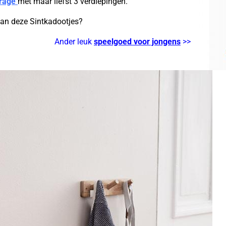
arage
met maar liefst 3 verdiepingen.
van deze Sintkadootjes?
Ander leuk
speelgoed voor jongens
>>