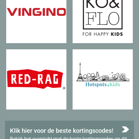
Klik hier voor de beste kortingscodes!
Bekijk het overzicht met de beste kortingscodes op dit