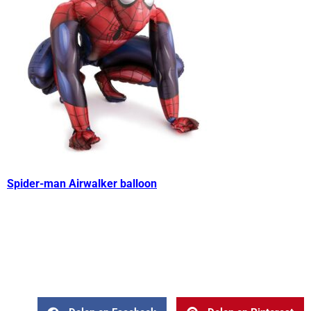
Spider-man Airwalker balloon
Spider-Man: Into the Spider-Verse
– spiderman – nieuwe
bioscoopfilm spiderman