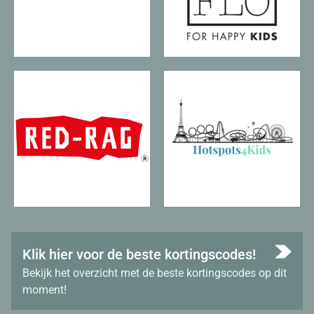
Klik hier voor de beste kortingscodes!
Bekijk het overzicht met de beste kortingscodes op dit
moment!