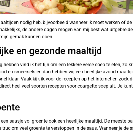
 maaltijden nodig heb, bijvoorbeeld wanneer ik moet werken of d
makkelijks, de andere dagen mogen van mij best wat uitgebreider 
p mijn gemak kunnen doen.
ijke en gezonde maaltijd
 hebben vind ik het fijn om een lekkere verse soep te eten, zo kr
ood en smeersels en dan hebben wij een heerlijke avond maaltijd
el klaar. Vaak kijk ik voor de recepten op het internet en zoek 
 direct heel veel soorten recepten voor courgette soep uit. Je ku
oente
een sausje vol groente ook een heerlijke maaltijd. De meeste pas
de truc om veel groente te verstoppen in de saus. Wanneer je de s