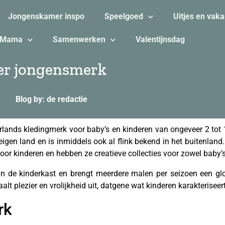
Jongenskamer inspo
Speelgoed
Uitjes en vaka
Mama
Samenwerken
Valentijnsdag
oer jongensmerk
Blog by: de redactie
rlands kledingmerk voor baby’s en kinderen van ongeveer 2 tot
igen land en is inmiddels ook al flink bekend in het buitenland
oor kinderen en hebben ze creatieve collecties voor zowel baby’s
in de kinderkast en brengt meerdere malen per seizoen een glo
alt plezier en vrolijkheid uit, datgene wat kinderen karakteriseert
rk