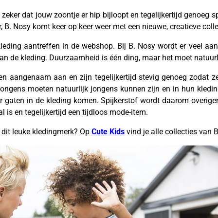
eker dat jouw zoontje er hip bijloopt en tegelijkertijd genoeg spe
r, B. Nosy komt keer op keer weer met een nieuwe, creatieve colle
eding aantreffen in de webshop. Bij B. Nosy wordt er veel aan
van de kleding. Duurzaamheid is één ding, maar het moet natuurlij
en aangenaam aan en zijn tegelijkertijd stevig genoeg zodat z
ongens moeten natuurlijk jongens kunnen zijn en in hun kleding
r gaten in de kleding komen. Spijkerstof wordt daarom overigens
l is en tegelijkertijd een tijdloos mode-item.
 dit leuke kledingmerk? Op
Cute Kids
vind je alle collecties van