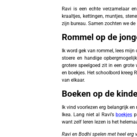
Ravi is een echte verzamelaar en 
kraaltjes, kettingen, muntjes, ste
zijn bureau. Samen zochten we de le
Rommel op de
jon
Ik word gek van rommel, lees mijn
stoere en handige opbergmogelij
grotere speelgoed zit in een grote 
en boekjes. Het schoolbord kreeg Ra
van elkaar.
stoere jongenskamer ins
Boeken op de kind
Ik vind voorlezen erg belangrijk en
Ikea. Lang niet al Ravi’s
boekjes
pa
want zelf leren lezen is het helemaa
Ravi en Bodhi spelen met heel erg ve