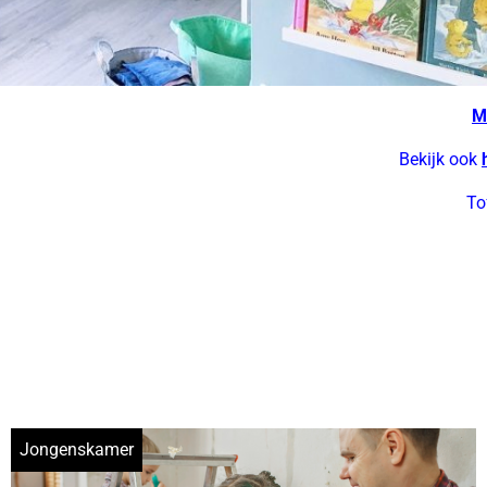
M
Bekijk ook
To
Jongenskamer