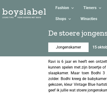
Fashion
Tieners
Shops
Winacties
De stoere jongen
Jongenskamer
15 okto
Ravi is 6 jaar en heeft een ontze
kunnen spelen met zijn broertje of 
slaapkamer. Maar toen Bodhi 3 
zolder. Bodhi kreeg de babykame
gekozen, kleur Vintage Blue hart
geef ik jullie wat stoere jongenskam