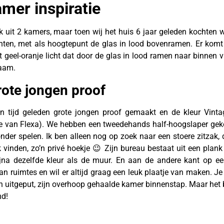
mer inspiratie
k uit 2 kamers, maar toen wij het huis 6 jaar geleden kochten 
menten, met als hoogtepunt de glas in lood bovenramen. Er komt
et geel-oranje licht dat door de glas in lood ramen naar binnen 
naam.
rote jongen proof
 tijd geleden grote jongen proof gemaakt en de kleur Vintag
e van Flexa). We hebben een tweedehands half-hoogslaper geko
nder spelen. Ik ben alleen nog op zoek naar een stoere zitzak, 
jk vinden, zo’n privé hoekje 😉 Zijn bureau bestaat uit een plan
bijna dezelfde kleur als de muur. En aan de andere kant op e
an ruimtes en wil er altijd graag een leuk plaatje van maken. Je 
n uitgeput, zijn overhoop gehaalde kamer binnenstap. Maar het 
md!