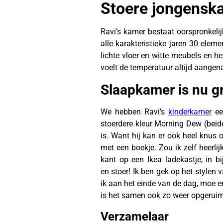
Stoere jongenska
Ravi’s kamer bestaat oorspronkelij
alle karakteristieke jaren 30 ele
lichte vloer en witte meubels en h
voelt de temperatuur altijd aange
Slaapkamer is nu g
We hebben Ravi’s
kinderkamer
een
stoerdere kleur Morning Dew (beid
is. Want hij kan er ook heel knus o
met een boekje. Zou ik zelf heerli
kant op een Ikea ladekastje, in 
en stoer! Ik ben gek op het stylen v
ik aan het einde van de dag, moe e
is het samen ook zo weer opgerui
Verzamelaar