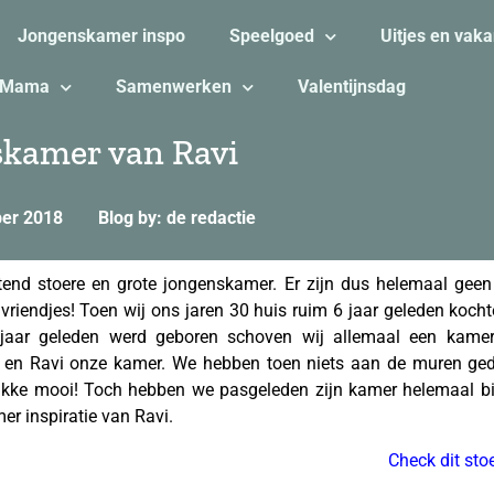
Jongenskamer inspo
Speelgoed
Uitjes en vaka
Mama
Samenwerken
Valentijnsdag
skamer van Ravi
ber 2018
Blog by: de redactie
ttend stoere en grote jongenskamer. Er zijn dus helemaal gee
vriendjes! Toen wij ons jaren 30 huis ruim 6 jaar geleden kocht
jaar geleden werd geboren schoven wij allemaal een kamer
r en Ravi onze kamer. We hebben toen niets aan de muren ged
stikke mooi! Toch hebben we pasgeleden zijn kamer helemaal bi
er inspiratie van Ravi.
Check dit sto