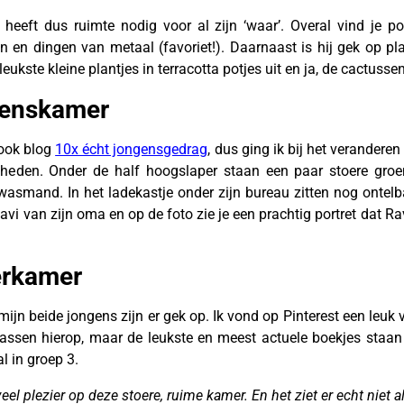
heeft dus ruimte nodig voor al zijn ‘waar’. Overal vind je po
nen en dingen van metaal (favoriet!). Daarnaast is hij gek op pl
ukste kleine plantjes in terracotta potjes uit en ja, de cactussen
genskamer
 ook blog
10x écht jongensgedrag
, dus ging ik bij het verander
kheden. Onder de half hoogslaper staan een paar stoere groe
wasmand. In het ladekastje onder zijn bureau zitten nog ontelba
vi van zijn oma en op de foto zie je een prachtig portret dat R
piratie
erkamer
 mijn beide jongens zijn er gek op. Ik vond op Pinterest een leuk 
ssen hierop, maar de leukste en meest actuele boekjes staan er
l in groep 3.
el plezier op deze stoere, ruime kamer. En het ziet er echt niet al