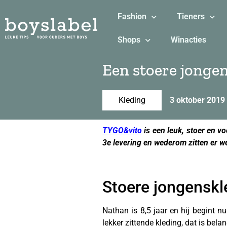
Fashion
Tieners
Shops
Winacties
Een stoere jonge
Kleding
3 oktober 2019
TYGO&vito
is een leuk, stoer en v
3e levering en wederom zitten er wee
Stoere jongenskl
Nathan is 8,5 jaar en hij begint nu
lekker zittende kleding, dat is bela