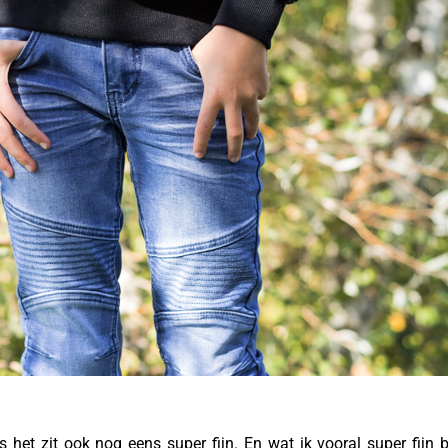
s het zit ook nog eens super fijn. En wat ik vooral super fijn 