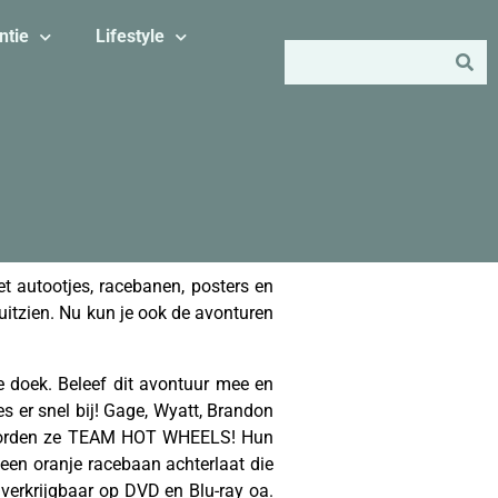
ntie
Lifestyle
t autootjes, racebanen, posters en
 uitzien. Nu kun je ook de avonturen
te doek. Beleef dit avontuur mee en
s er snel bij! Gage, Wyatt, Brandon
jn worden ze TEAM HOT WHEELS! Hun
een oranje racebaan achterlaat die
verkrijgbaar op DVD en Blu-ray oa.