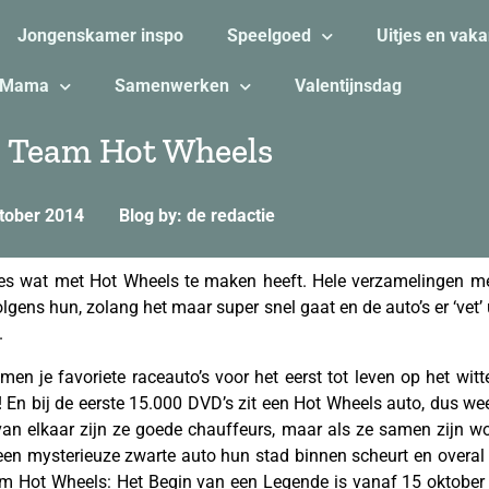
Jongenskamer inspo
Speelgoed
Uitjes en vaka
Mama
Samenwerken
Valentijnsdag
n Team Hot Wheels
tober 2014
Blog by: de redactie
les wat met Hot Wheels te maken heeft. Hele verzamelingen me
olgens hun, zolang het maar super snel gaat en de auto’s er ‘vet’
.
men je favoriete raceauto’s voor het eerst tot leven op het wit
En bij de eerste 15.000 DVD’s zit een Hot Wheels auto, dus wee
s van elkaar zijn ze goede chauffeurs, maar als ze samen zi
en mysterieuze zwarte auto hun stad binnen scheurt en overal 
m Hot Wheels: Het Begin van een Legende is vanaf 15 oktober 