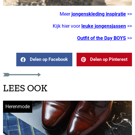
Meer
jongenskleding inspiratie
>>
Kijk hier voor
leuke jongensjassen
>>
Outfit of the Day BOYS
>>
Delen op Facebook
Delen op Pinterest
LEES OOK
Herenmode