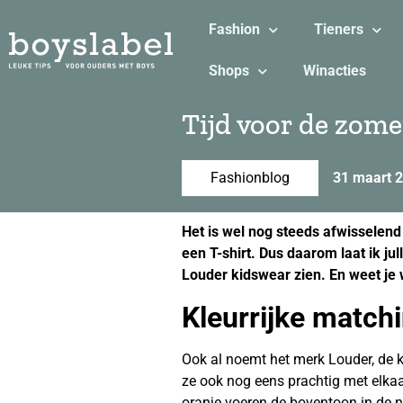
Fashion
Tieners
Shops
Winacties
Tijd voor de zome
Fashionblog
31 maart 
Het is wel nog steeds afwisselend 
een T-shirt. Dus daarom laat ik ju
Louder kidswear zien. En weet je
Kleurrijke match
Ook al noemt het merk Louder, de kl
ze ook nog eens prachtig met elkaa
oranje voeren de boventoon in de n