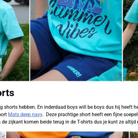
rts
shorts hebben. En inderdaad boys will be boys dus hij heeft hel
hort
Mats deep navy
. Deze prachtige short heeft een fijne soep
 de zijkant komen beide terug in de T-shirts dus je kunt ze altij