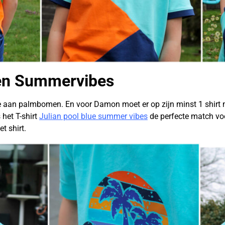
n Summervibes
je aan palmbomen. En voor Damon moet er op zijn minst 1 shirt
het T-shirt
Julian pool blue summer vibes
de perfecte match voo
t shirt.