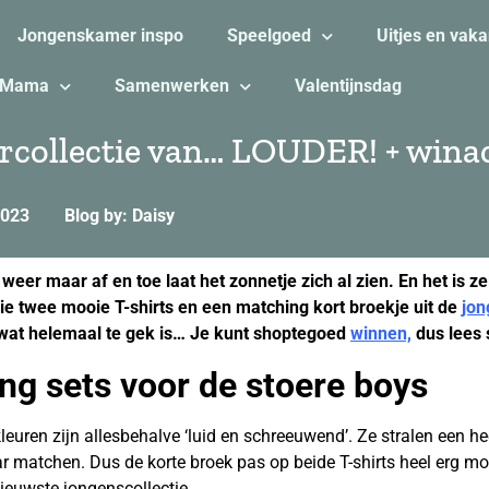
Jongenskamer inspo
Speelgoed
Uitjes en vaka
Mama
Samenwerken
Valentijnsdag
rcollectie van… LOUDER! + winac
2023
Blog by: Daisy
weer maar af en toe laat het zonnetje zich al zien. En het is 
llie twee mooie T-shirts en een matching kort broekje uit de
jon
 wat helemaal te gek is… Je kunt shoptegoed
winnen,
dus lees 
ing sets voor de stoere boys
euren zijn allesbehalve ‘luid en schreeuwend’. Ze stralen een hee
r matchen. Dus de korte broek pas op beide T-shirts heel erg mo
ieuwste jongenscollectie.