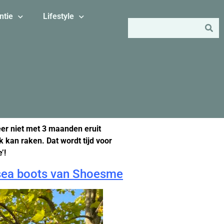
ntie
Lifestyle
eer niet met 3 maanden eruit
ok kan raken. Dat wordt tijd voor
’!
lsea boots van Shoesme