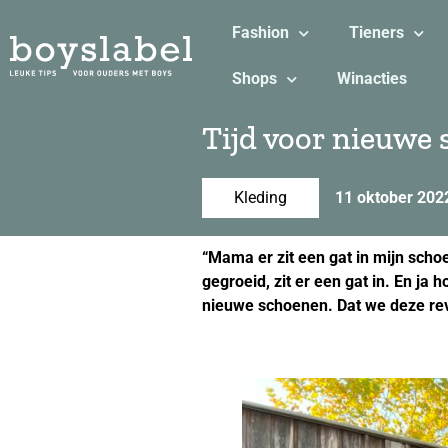
Fashion
Tieners
Shops
Winacties
Tijd voor nieuwe
Kleding
11 oktober 202
“Mama er zit een gat in mijn scho
gegroeid, zit er een gat in. En ja 
nieuwe schoenen. Dat we deze re