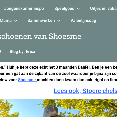
Jongenskamer inspo
Speelgoed
Uitjes en vaka
Mama
Samenwerken
Valentijnsdag
 schoenen van Shoesme
2
Blog by: Erica
en.” Huh je hebt deze echt net 3 maanden Daniël. Ben je een k
hoor een gat aan de zijkant van de zool waardoor je bijna zijn s
view voor
Shoesme
mochten doen kwam dan ook ‘right on time
Lees ook; Stoere che