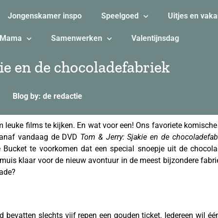
Jongenskamer inspo
Speelgoed
Uitjes en vaka
Mama
Samenwerken
Valentijnsdag
ie en de chocoladefabriek
Blog by: de redactie
om leuke films te kijken. En wat voor een! Ons favoriete komisch
 vanaf vandaag de DVD
Tom & Jerry: Sjakie en de chocoladefab
e Bucket te voorkomen dat een special snoepje uit de chocola
s klaar voor de nieuw avontuur in de meest bijzondere fabriek 
lade?
d bevatten slechts vijf repen een gouden ticket. Iedereen wil é