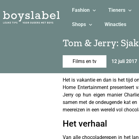
Fashion
Tieners
Shops
Winacties
Tom & Jerry: Sjak
Films en tv
12 juli 2017
Het is vakantie en dan is het tijd 
Home Entertainment presenteert
Jerry op hun eigen manier Charli
samen met de ondeugende kat en mui
meereizen in een wereld vol choco
Het verhaal
Van alle chocoladerepen in het lan