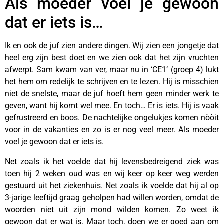
Als moeder voel je gewoon
dat er iets is…
Ik en ook de juf zien andere dingen. Wij zien een jongetje dat
heel erg zijn best doet en we zien ook dat het zijn vruchten
afwerpt. Sam kwam van ver, maar nu in ‘CE1’ (groep 4) lukt
het hem om redelijk te schrijven en te lezen. Hij is misschien
niet de snelste, maar de juf hoeft hem geen minder werk te
geven, want hij komt wel mee. En toch… Er is iets. Hij is vaak
gefrustreerd en boos. De nachtelijke ongelukjes komen nòòit
voor in de vakanties en zo is er nog veel meer. Als moeder
voel je gewoon dat er iets is.
Net zoals ik het voelde dat hij levensbedreigend ziek was
toen hij 2 weken oud was en wij keer op keer weg werden
gestuurd uit het ziekenhuis. Net zoals ik voelde dat hij al op
3-jarige leeftijd graag geholpen had willen worden, omdat de
woorden niet uit zijn mond wilden komen. Zo weet ik
gewoon dat er wat is. Maar toch, doen we er goed aan om