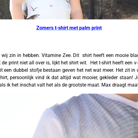
Zomers t-shirt met palm print
wij zin in hebben. Vitamine Zee. Dit shirt heeft een mooie bl
e print niet all over is, lijkt het shirt wit. Het t-shirt heeft ee
en dubbel stofje bestaan geven het net wat meer. Het zit in de 
rt, persoonlijk vind ik dat altijd wat mooier, gekleder staan! Je
als ik het inschat valt het als de grootste maat. Max draagt ma