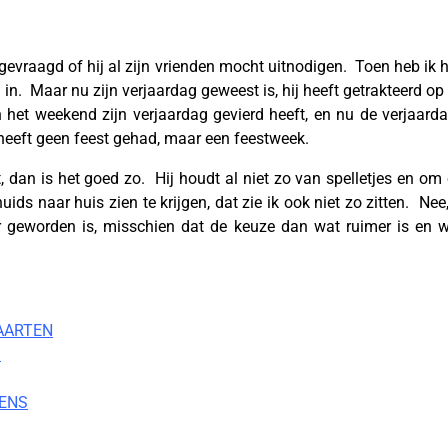
l gevraagd of hij al zijn vrienden mocht uitnodigen. Toen heb ik
 in. Maar nu zijn verjaardag geweest is, hij heeft getrakteerd op 
in het weekend zijn verjaardag gevierd heeft, en nu de verjaard
 heeft geen feest gehad, maar een feestweek.
nt, dan is het goed zo. Hij houdt al niet zo van spelletjes en o
ds naar huis zien te krijgen, dat zie ik ook niet zo zitten. Nee,
ar geworden is, misschien dat de keuze dan wat ruimer is en 
AARTEN
S
ENS
welke leeftijd geef je een kinder