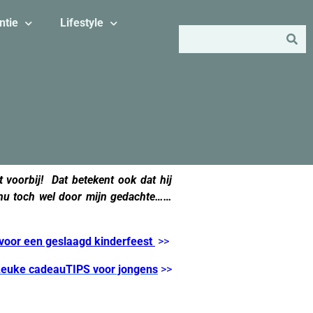
ntie
Lifestyle
t voorbij! Dat betekent ook dat hij
t nu toch wel door mijn gedachte……
 voor een geslaagd kinderfeest
>>
Leuke cadeauTIPS voor jongens
>>