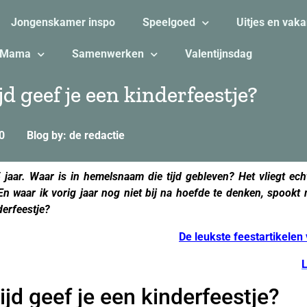
Jongenskamer inspo
Speelgoed
Uitjes en vaka
Mama
Samenwerken
Valentijnsdag
jd geef je een kinderfeestje?
0
Blog by: de redactie
jaar. Waar is in hemelsnaam die tijd gebleven? Het vliegt ech
 En waar ik vorig jaar nog niet bij na hoefde te denken, spook
derfeestje?
De leukste feestartikelen
ijd geef je een kinderfeestje?