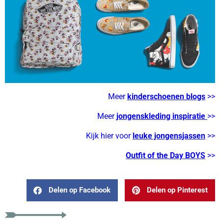
Meer
kinderschoenen blogs
>>
Meer
jongenskleding inspiratie
>>
Kijk hier voor
leuke jongensjassen
>>
Outfit of the Day BOYS
>>
Delen op Facebook
Delen op Pinterest