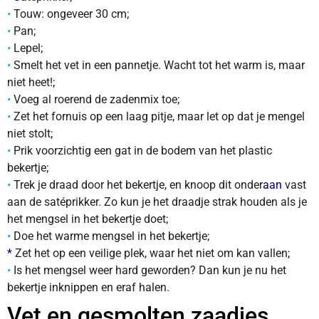
•
Touw: ongeveer 30 cm;
•
Pan;
•
Lepel;
•
Smelt het vet in een pannetje. Wacht tot het warm is, maar
niet heet!
;
•
Voeg al roerend de zadenmix toe;
•
Zet het fornuis op een laag pitje, maar let op dat je mengel
niet stolt
;
•
Prik voorzichtig een gat in de bodem van het plastic
bekertje;
•
Trek je draad door het bekertje, en knoop dit onder
aan
vast
aan de satéprikker. Zo kun je het draadje strak houden als je
het mengsel in het bekertje doet;
•
Doe het warme mengsel in het bekertje;
*
Zet het op een veilige plek, waar het niet om kan vallen
;
•
Is het mengsel weer hard geworden? Dan kun je nu het
bekertje inknippen en eraf halen.
Vet en gesmolten zaadjes