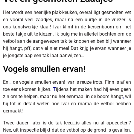
Het wordt een heerlijke plak-keuken, overal ligt gesmolten vet
en vooral véél zaadjes, maar na een uurtje in de vriezer is
ons kunstwerkje klaar! Ivar klimt in de kersenboom om het
beste takje uit te kiezen. Ik buig me in allerlei bochten om de
vetbol
aan
de aangewezen tak te knopen en ben blij wanneer
hij hangt, pff, dat viel niet mee!
Dat krijg je ervan wanneer je
je jongste aap een tak laat aanwijzen…
.
Vogels smullen ervan!
En
…
de vogels smullen ervan! Ivar is reuze
trots
.
Finn is af en
toe eens komen kijken
.
T
ijdens het maken had hij even geen
zin om te helpen, maar nu het eenmaal in de boom hangt
,
wil
hij tot in detail weten hoe Ivar en mama de vetbol hebben
gemaakt!
Twee dagen later is de tak leeg…is alles nu al opgegeten?
Nee, uit inspectie blijkt dat de vetbol op de grond is gevallen.