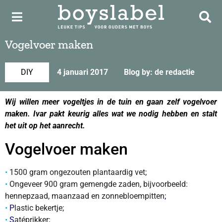
Vogelvoer maken
DIY
4 januari 2017
Blog by: de redactie
Wij willen meer vogeltjes in de tuin en gaan zelf vogelvoer
maken. Ivar pakt keurig alles wat we nodig hebben en stalt
het uit op het aanrecht.
Vogelvoer maken
•
1500 gram
ongezouten plantaardig vet;
•
Ongeveer 900 gram gemengde zaden, bijvoorbeeld:
hennepzaad, maanzaad en zonnebloempitten
;
•
P
lastic bekertje;
•
S
atéprikker;