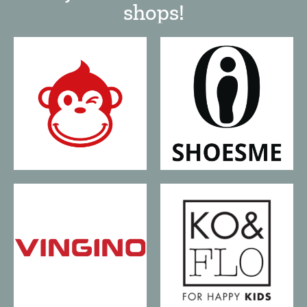
shops!