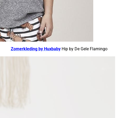
Zomerkleding by Huxbaby
Hip by De Gele Flamingo