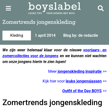
Zomertrends jongenskleding
Kleding
1 april 2014
Blog by: de redactie
We zijn weer helemaal klaar voor de nieuwe
voorjaars- en
zomercollecties voor de jongens
en we kunnen niet wachten
om onze jongens hierin te zien lopen!
Meer
jongenskleding inspiratie
>>
Kijk hier voor
leuke jongensjassen
>>
Outfit of the Day BOYS
>>
Zomertrends jongenskleding