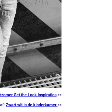
/zomer Get the Look inspiraties
>>
af:
Zwart wit in de kinderkamer
>>