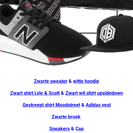
Zwarte sweater
&
witte hoodie
Zwart shirt Lyle & Scott
&
Zwart wit shirt upsidedown
Gestreept shirt Moodstreet
&
Adidas vest
Zwarte broek
Sneakers
&
Cap