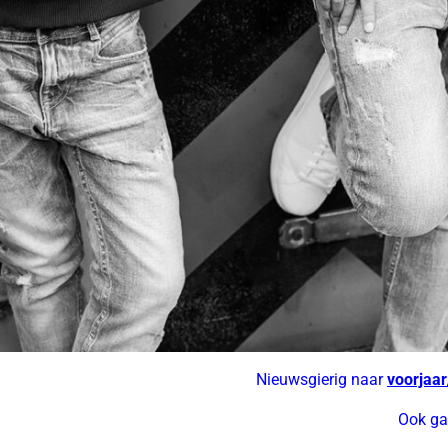
Nieuwsgierig naar
voorjaar
Ook ga