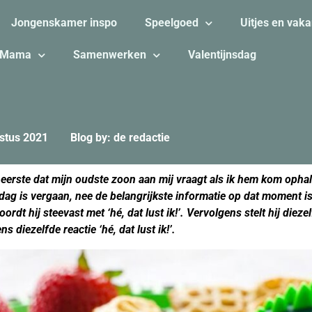
Jongenskamer inspo
Speelgoed
Uitjes en vaka
Mama
Samenwerken
Valentijnsdag
stus 2021
Blog by: de redactie
t eerste dat mijn oudste zoon aan mij vraagt als ik hem kom ophal
ag is vergaan, nee de belangrijkste informatie op dat moment is 
ordt hij steevast met ‘hé, dat lust ik!’. Vervolgens stelt hij dieze
s diezelfde reactie ‘hé, dat lust ik!’.