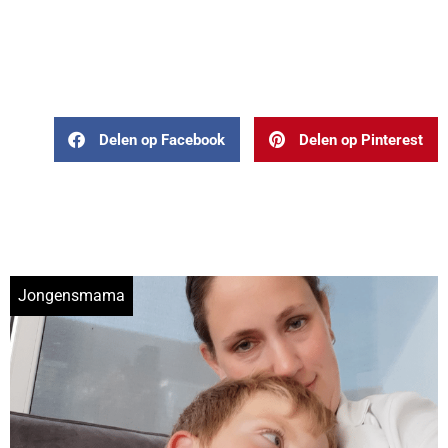
Delen op Facebook
Delen op Pinterest
Jongensmama