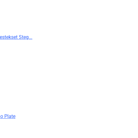
stekset Steg...
no Plate