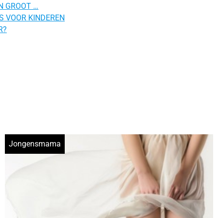
N GROOT …
S VOOR KINDEREN
R?
Jongensmama