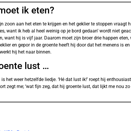
moet ik eten?
n zoon aan het eten te krijgen en het geklier te stoppen vraagt h
lles, want ik heb al heel weinig op je bord gedaan’ wordt niet ge
n, want hij is vijf jaar. Daarom moet zijn broer drie happen eten, w
 geklier en gepor in de groente heeft hij door dat het menens is en
erkt hij het naar binnen.
roente lust …
 het weer hetzelfde liedje. ‘Hé dat lust ik!’ roept hij enthousiast
egt me; ‘wat fijn zeg, dat hij groente lust, dat lijkt me nou zo ma