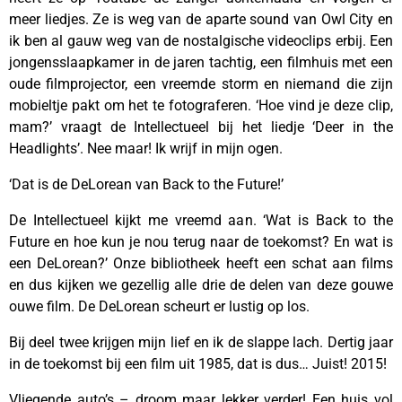
meer liedjes. Ze is weg van de aparte sound van Owl City en
ik ben al gauw weg van de nostalgische videoclips erbij. Een
jongensslaapkamer in de jaren tachtig, een filmhuis met een
oude filmprojector, een vreemde storm en niemand die zijn
mobieltje pakt om het te fotograferen. ‘Hoe vind je deze clip,
mam?’ vraagt de Intellectueel bij het liedje ‘Deer in the
Headlights’. Nee maar! Ik wrijf in mijn ogen.
‘Dat is de DeLorean van Back to the Future!’
De Intellectueel kijkt me vreemd aan. ‘Wat is Back to the
Future en hoe kun je nou terug naar de toekomst? En wat is
een DeLorean?’ Onze bibliotheek heeft een schat aan films
en dus kijken we gezellig alle drie de delen van deze gouwe
ouwe film. De DeLorean scheurt er lustig op los.
Bij deel twee krijgen mijn lief en ik de slappe lach. Dertig jaar
in de toekomst bij een film uit 1985, dat is dus… Juist! 2015!
Vliegende auto’s – droom maar lekker verder! Een huis vol