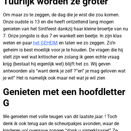
Tuurlijk worden ze groter
Om maar zo te zeggen, de dag die je wist die zou komen.
Onze oudste is 13 en die heeft ontzettend lang mogen
genieten van het Sintfeest dankzij haar kleine broertje van nu
7. Onze jongste is dus 7 en wankelt een beetje. In zijn klas
weten en paar
het GEHEIM
en laten we zo zeggen. Zo’n
geheim is best moeilijk voor je te houden. De vragen die hij
stelt zijn wel wat kritischer en zolang ik geen echte vraag
krijg (bestaat hij eigenlijk wel) blijft het zo. Wij geven
antwoorden als “want denk je zelf ?”en” je mag geloven wat
je wil” Het is namelijk ook maar net wat je wil zien
Genieten met een hoofdletter
G
We genieten met volle teugen van dit laatste jaar. ! Toch
denk ik ook terug aan de scheurpakjes avonden, waar de
kinderen vol overgave zongen “dank u sinterklaasje!” Ze