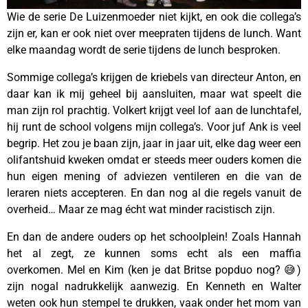
Wie de serie De Luizenmoeder niet kijkt, en ook die collega’s
zijn er, kan er ook niet over meepraten tijdens de lunch. Want
elke maandag wordt de serie tijdens de lunch besproken.
Sommige collega’s krijgen de kriebels van directeur Anton, en
daar kan ik mij geheel bij aansluiten, maar wat speelt die
man zijn rol prachtig. Volkert krijgt veel lof aan de lunchtafel,
hij runt de school volgens mijn collega’s. Voor juf Ank is veel
begrip. Het zou je baan zijn, jaar in jaar uit, elke dag weer een
olifantshuid kweken omdat er steeds meer ouders komen die
hun eigen mening of adviezen ventileren en die van de
leraren niets accepteren. En dan nog al die regels vanuit de
overheid… Maar ze mag écht wat minder racistisch zijn.
En dan de andere ouders op het schoolplein! Zoals Hannah
het al zegt, ze kunnen soms echt als een maffia
overkomen. Mel en Kim (ken je dat Britse popduo nog? 😅)
zijn nogal nadrukkelijk aanwezig. En Kenneth en Walter
weten ook hun stempel te drukken, vaak onder het mom van