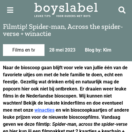
Filmtip! Spider-man, Across the spider-
verse + winactie
Films en tv
28 mei 2023
Blog by: Kim
Naar de bioscoop gaan blijft voor vele van jullie één van de
favoriete uitjes om met de hele familie te doen, echt een
feestje. Gezellig wat drinken erbij en natuurlijk mag de
popcorn hier ook niet bij ontbreken. Er draaien weer leuke
films in de Nederlandse bioscopen. Wij kunnen niet
wachten! Bekijk de leukste kinderfilms en doe eventueel
mee met onze
winacties
en win bioscoopkaartjes of andere
leuke prijzen voor de nieuwste bioscoopfilms. Vandaag
geven we deze filmtip:
Spider-man, across the spider-verse
en hier kun jij een filmpakket met 2 kaartjes + keychain +