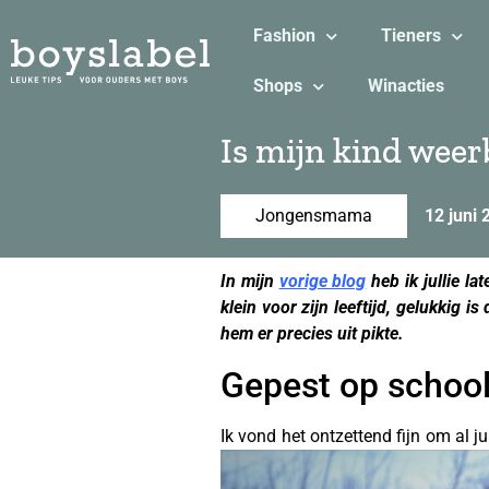
Fashion
Tieners
Shops
Winacties
Is mijn kind wee
Jongensmama
12 juni 
In mijn
vorige blog
heb ik jullie la
klein voor zijn leeftijd, gelukkig i
hem er precies uit pikte.
Gepest op schoo
Ik vond het ontzettend fijn om al j