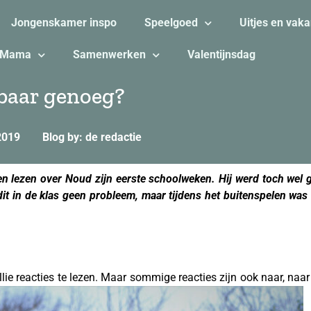
Jongenskamer inspo
Speelgoed
Uitjes en vaka
Mama
Samenwerken
Valentijnsdag
rbaar genoeg?
2019
Blog by: de redactie
ten lezen over Noud zijn eerste schoolweken. Hij werd toch wel g
s dit in de klas geen probleem, maar tijdens het buitenspelen was
l
ullie reacties te lezen. Maar sommige reacties zijn ook naar, naa