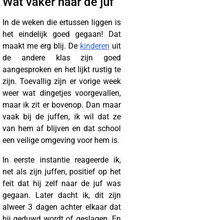
Wat vaker naar de juf
In de weken die ertussen liggen is
het eindelijk goed gegaan! Dat
maakt me erg blij. De
kinderen
uit
de andere klas zijn goed
aangesproken en het lijkt rustig te
zijn. Toevallig zijn er vorige week
weer wat dingetjes voorgevallen,
maar ik zit er bovenop. Dan maar
vaak bij de juffen, ik wil dat ze
van hem af blijven en dat school
een veilige omgeving voor hem is.
In eerste instantie reageerde ik,
net als zijn juffen, positief op het
feit dat hij zelf naar de juf was
gegaan. Later dacht ik, dit zijn
alweer 3 dagen achter elkaar dat
hij geduwd wordt of geslagen. En