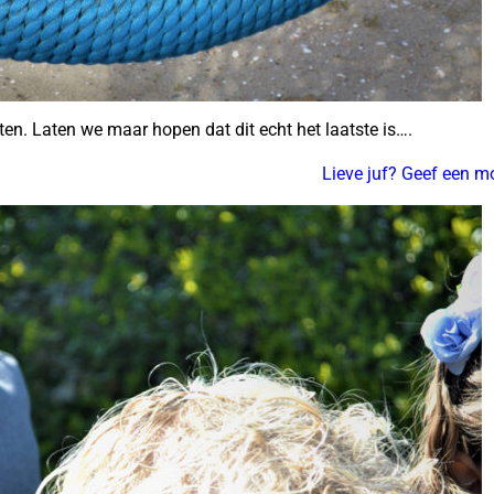
ten. Laten we maar hopen dat dit echt het laatste is….
Lieve juf? Geef een m