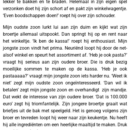
lekker te bakken en te braden. Helemaal in zijn eigen spel
verzonken doet hij zijn schort af en pakt zijn winkelwagentje.
‘Even boodschappen doen!’ roept hij over zijn schouder.
Mijn oudste zoon lurkt lui aan zijn duim en kijkt wat zijn
broertje allemaal uitspookt. Dan springt hij op en rent naar
het winkeltje. ‘Ik ben de kassa!’ roept hij enthousiast. Mijn
jongste zoon vindt het prima. Neuriënd loopt hij door de net-
alsof winkel en speurt het assortiment af. ‘Heb je ook pasta?’
vraagt hij serieus aan zijn oudere broer. Die is druk bezig
moeilijke sommen te maken op de kassa. ‘Heb je ook
pastaaaaa?’ vraagt mijn jongste zoon iets harder nu. ‘Weet ik
niet’ zegt mijn oudste zoon ongeïnteresseerd. ‘Dan wil ik
betalen’ zegt mijn jongste zoon en overhandigt zijn mandje.
Dat wekt de interesse van zijn oudere broer. ‘Dat is 100.000
euro’ zegt hij triomfantelijk. Zijn jongere broertje graait wat
briefjes uit de bak met speelgeld. Het is genoeg volgens zijn
broer en tevreden loopt hij weer naar zijn keukentje. Nu heeft
hij alle ingrediënten om een heerlijke maaltijd te maken. Druk