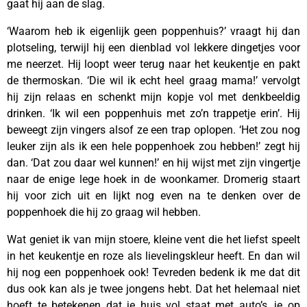
gaat hij aan de slag.
‘Waarom heb ik eigenlijk geen poppenhuis?’ vraagt hij dan
plotseling, terwijl hij een dienblad vol lekkere dingetjes voor
me neerzet. Hij loopt weer terug naar het keukentje en pakt
de thermoskan. ‘Die wil ik echt heel graag mama!’ vervolgt
hij zijn relaas en schenkt mijn kopje vol met denkbeeldig
drinken. ‘Ik wil een poppenhuis met zo’n trappetje erin’. Hij
beweegt zijn vingers alsof ze een trap oplopen. ‘Het zou nog
leuker zijn als ik een hele poppenhoek zou hebben!’ zegt hij
dan. ‘Dat zou daar wel kunnen!’ en hij wijst met zijn vingertje
naar de enige lege hoek in de woonkamer. Dromerig staart
hij voor zich uit en lijkt nog even na te denken over de
poppenhoek die hij zo graag wil hebben.
Wat geniet ik van mijn stoere, kleine vent die het liefst speelt
in het keukentje en roze als lievelingskleur heeft. En dan wil
hij nog een poppenhoek ook! Tevreden bedenk ik me dat dit
dus ook kan als je twee jongens hebt. Dat het helemaal niet
hoeft te betekenen dat je huis vol staat met auto’s, je op