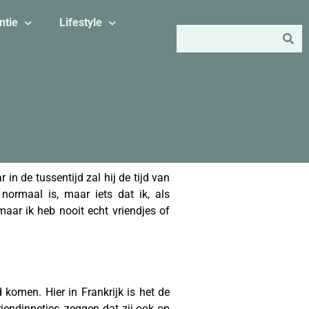
ntie
Lifestyle
n de tussentijd zal hij de tijd van
 normaal is, maar iets dat ik, als
aar ik heb nooit echt vriendjes of
komen. Hier in Frankrijk is het de
endinnetjes, zeggen dat zij ook op