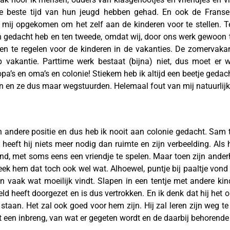
 de beste tijd van hun jeugd hebben gehad. En ook de Franse
n mij opgekomen om het zelf aan de kinderen voor te stellen. 
 gedacht heb en ten tweede, omdat wij, door ons werk gewoon t
en te regelen voor de kinderen in de vakanties. De zomervaka
vakantie. Parttime werk bestaat (bijna) niet, dus moet er 
pa’s en oma’s en colonie! Stiekem heb ik altijd een beetje gedac
en en ze dus maar wegstuurden. Helemaal fout van mij natuurlij
n andere positie en dus heb ik nooit aan colonie gedacht. Sam t
 heeft hij niets meer nodig dan ruimte en zijn verbeelding. Als h
nd, met soms eens een vriendje te spelen. Maar toen zijn anderha
eek hem dat toch ook wel wat. Alhoewel, puntje bij paaltje vond 
vaak wat moeilijk vindt. Slapen in een tentje met andere kin
d heeft doorgezet en is dus vertrokken. En ik denk dat hij het 
taan. Het zal ook goed voor hem zijn. Hij zal leren zijn weg te 
t een inbreng, van wat er gegeten wordt en de daarbij behorend