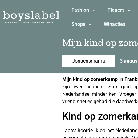
Fashion
Tieners
Shops
Winacties
Mijn kind op zom
Jongensmama
3 augus
Mijn kind op zomerkamp in Frankr
zijn leven hebben. Sam gaat op ‘c
Nederlandse, minder ken. Vroeger 
vriendinnetjes gehad die daadwerke
Kind op zomerk
Laatst hoorde ik op het Nederland
gewoonste zaak van de wereld. Vaa