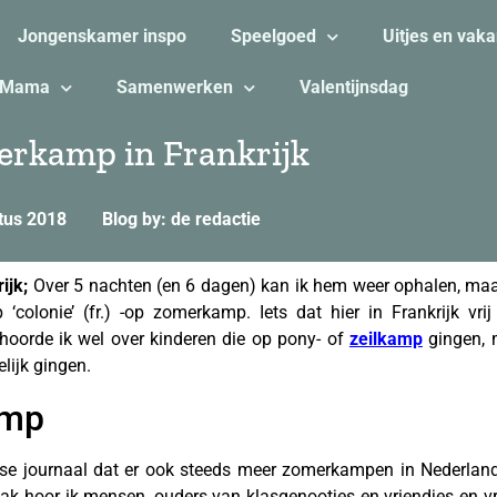
Jongenskamer inspo
Speelgoed
Uitjes en vaka
Mama
Samenwerken
Valentijnsdag
erkamp in Frankrijk
tus 2018
Blog by: de redactie
ijk;
Over 5 nachten (en 6 dagen) kan ik hem weer ophalen, maar i
olonie’ (fr.) -op zomerkamp. Iets dat hier in Frankrijk vrij
hoorde ik wel over kinderen die op pony- of
zeilkamp
gingen, m
lijk gingen.
amp
se journaal dat er ook steeds meer zomerkampen in Nederland 
k hoor ik mensen, ouders van klasgenootjes en vriendjes en vri