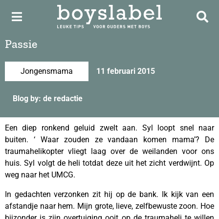
Passie
Jongensmama
11 februari 2015
Blog by: de redactie
Een diep ronkend geluid zwelt aan. Syl loopt snel naar
buiten. ‘ Waar zouden ze vandaan komen mama’? De
traumahelikopter vliegt laag over de weilanden voor ons
huis. Syl volgt de heli totdat deze uit het zicht verdwijnt. Op
weg naar het UMCG.
In gedachten verzonken zit hij op de bank. Ik kijk van een
afstandje naar hem. Mijn grote, lieve, zelfbewuste zoon. Hoe
bijzonder is zijn overtuiging ooit op de traumaheli te willen