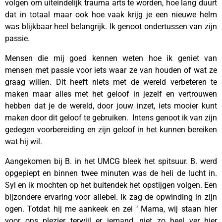
volgen om uiteindelijk trauma arts te worden, hoe lang duurt
dat in totaal maar ook hoe vaak krijg je een nieuwe helm
was blijkbaar heel belangrijk. Ik genoot ondertussen van zijn
passie.
Mensen die mij goed kennen weten hoe ik geniet van
mensen met passie voor iets waar ze van houden of wat ze
graag willen. Dit heeft niets met de wereld verbeteren te
maken maar alles met het geloof in jezelf en vertrouwen
hebben dat je de wereld, door jouw inzet, iets mooier kunt
maken door dit geloof te gebruiken. Intens genoot ik van zijn
gedegen voorbereiding en zijn geloof in het kunnen bereiken
wat hij wil.
Aangekomen bij B. in het UMCG bleek het spitsuur. B. werd
opgepiept en binnen twee minuten was de heli de lucht in.
Syl en ik mochten op het buitendek het opstijgen volgen. Een
bijzondere ervaring voor allebei. Ik zag de opwinding in zijn
ogen. Totdat hij me aankeek en zei ‘ Mama, wij staan hier
voor ons plezier terwijl er iemand, niet zo heel ver hier