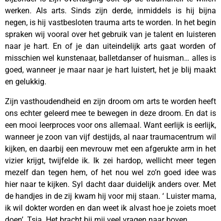
werken. Als arts. Sinds zijn derde, inmiddels is hij bijna
negen, is hij vastbesloten trauma arts te worden. In het begin
spraken wij vooral over het gebruik van je talent en luisteren
naar je hart. En of je dan uiteindelijk arts gaat worden of
misschien wel kunstenaar, balletdanser of huisman… alles is
goed, wanneer je maar naar je hart luistert, het je blij maakt
en gelukkig.
Zijn vasthoudendheid en zijn droom om arts te worden heeft
ons echter geleerd mee te bewegen in deze droom. En dat is
een mooi leerproces voor ons allemaal. Want eerlijk is eerlijk,
wanneer je zoon van vijf destijds, al naar traumacentrum wil
kijken, en daarbij een mevrouw met een afgerukte arm in het
vizier krijgt, twijfelde ik. Ik zei hardop, wellicht meer tegen
mezelf dan tegen hem, of het nou wel zo’n goed idee was
hier naar te kijken. Syl dacht daar duidelijk anders over. Met
de handjes in de zij kwam hij voor mij staan. ‘ Luister mama,
ik wil dokter worden en dan weet ik alvast hoe je zoiets moet
doen’. Tsja. Het bracht bij mij veel vragen naar boven.