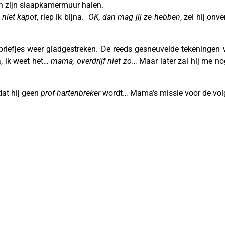
n zijn slaapkamermuur halen.
 niet kapot
, riep ik bijna.
OK, dan mag jij ze hebben
, zei hij onv
briefjes weer gladgestreken. De reeds gesneuvelde tekeningen 
, ik weet het…
mama, overdrijf niet zo
… Maar later zal hij me n
dat hij geen
prof hartenbreker
wordt… Mama’s missie voor de volg