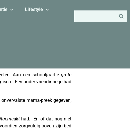
ntie
Lifestyle
eweten. Aan een schooljaartje
grote
gisch. Een ander vriendinnetje had
en onvervalste mama-preek gegeven,
itgemaakt
had. En of dat nog niet
 voordien zorgvuldig boven zijn bed