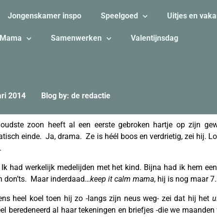
Jongenskamer inspo
Speelgoed
Uitjes en vaka
Mama
Samenwerken
Valentijnsdag
ari 2014
Blog by: de redactie
jn oudste zoon heeft al een eerste gebroken hartje op zijn g
sch einde. Ja, drama. Ze is héél boos en verdrietig, zei hij.
Lo
.
Ik had werkelijk medelijden met het kind. Bijna had ik hem e
 en don’ts. Maar inderdaad…
keep it calm
mama
, hij is nog maar 7.
ens heel koel toen hij zo -langs zijn neus weg- zei dat hij het
u
el beredeneerd al haar tekeningen en briefjes -die we maanden