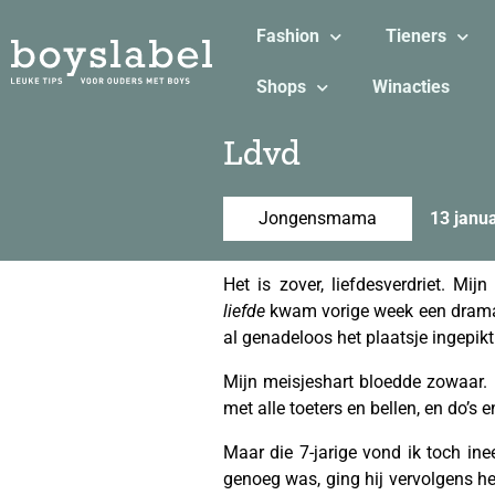
Fashion
Tieners
Shops
Winacties
Ldvd
Jongensmama
13 janu
Het is zover, liefdesverdriet. Mi
liefde
kwam vorige week een dramati
al genadeloos het plaatsje ingepikt
Mijn meisjeshart bloedde zowaar. 
met alle toeters en bellen, en do’s
Maar die 7-jarige vond ik toch ine
genoeg was, ging hij vervolgens he