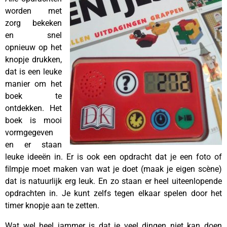
worden met
zorg bekeken
en snel
opnieuw op het
knopje drukken,
dat is een leuke
manier om het
boek te
ontdekken. Het
boek is mooi
vormgegeven
en er staan
leuke ideeën in. Er is ook een opdracht dat je een foto of
ﬁlmpje moet maken van wat je doet (maak je eigen scène)
dat is natuurlijk erg leuk. En zo staan er heel uiteenlopende
opdrachten in. Je kunt zelfs tegen elkaar spelen door het
timer knopje aan te zetten.
Wat wel heel jammer is dat je veel dingen niet kan doen