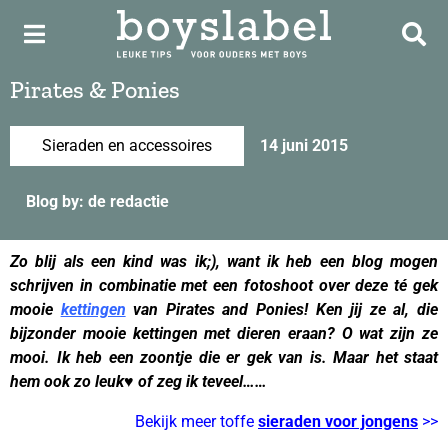
Pirates & Ponies
Sieraden en accessoires
14 juni 2015
Blog by: de redactie
Zo blij als een kind was ik;), want ik heb een blog mogen
schrijven in combinatie met een fotoshoot over deze té gek
mooie
kettingen
van
Pirates and Ponies
! Ken jij ze al, die
bijzonder mooie kettingen met dieren eraan? O wat zijn ze
mooi. Ik heb een zoontje die er gek van is. Maar het staat
hem ook zo leuk♥️ of zeg ik teveel……
Bekijk meer toffe
sieraden voor jongens
>>