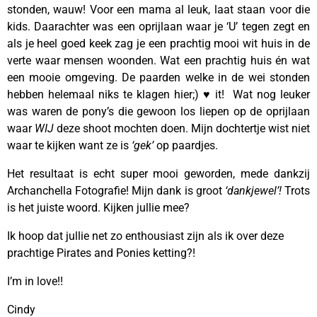
stonden, wauw! Voor een mama al leuk, laat staan voor die
kids. Daarachter was een oprijlaan waar je ‘U’ tegen zegt en
als je heel goed keek zag je een prachtig mooi wit huis in de
verte waar mensen woonden. Wat een prachtig huis én wat
een mooie omgeving. De paarden welke in de wei stonden
hebben helemaal niks te klagen hier;) ♥️ it! Wat nog leuker
was waren de pony’s die gewoon los liepen op de oprijlaan
waar
WIJ
deze shoot mochten doen. Mijn dochtertje wist niet
waar te kijken want ze is
‘gek’
op paardjes.
Het resultaat is echt super mooi geworden, mede dankzij
Archanchella Fotografie! Mijn dank is groot
‘dankjewel’!
Trots
is het juiste woord.
Kijken jullie mee?
Ik hoop dat jullie net zo enthousiast zijn als ik over deze
prachtige Pirates and Ponies ketting?!
I’m in love!!
Cindy