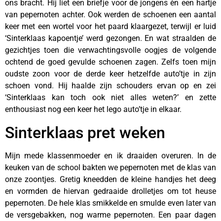
ons bracht. Hij liet een briefje voor de jongens èn een hartje
van pepernoten achter. Ook werden de schoenen een aantal
keer met een wortel voor het paard klaargezet, terwijl er luid
‘Sinterklaas kapoentje’ werd gezongen. En wat straalden de
gezichtjes toen die verwachtingsvolle oogjes de volgende
ochtend de goed gevulde schoenen zagen. Zelfs toen mijn
oudste zoon voor de derde keer hetzelfde auto’tje in zijn
schoen vond. Hij haalde zijn schouders ervan op en zei
‘Sinterklaas kan toch ook niet alles weten?’ en zette
enthousiast nog een keer het lego auto’tje in elkaar.
Sinterklaas pret weken
Mijn mede klassenmoeder en ik draaiden overuren. In de
keuken van de school bakten we pepernoten met de klas van
onze zoontjes. Gretig kneedden de kleine handjes het deeg
en vormden de hiervan gedraaide drolletjes om tot heuse
pepernoten. De hele klas smikkelde en smulde even later van
de versgebakken, nog warme pepernoten. Een paar dagen