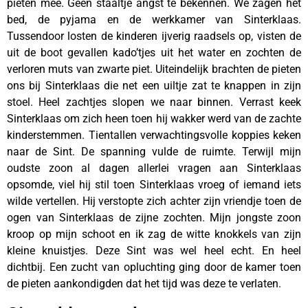
pieten mee. Geen staaltje angst te bekennen. We zagen het
bed, de pyjama en de werkkamer van Sinterklaas.
Tussendoor losten de kinderen ijverig raadsels op, visten de
uit de boot gevallen kado’tjes uit het water en zochten de
verloren muts van zwarte piet. Uiteindelijk brachten de pieten
ons bij Sinterklaas die net een uiltje zat te knappen in zijn
stoel. Heel zachtjes slopen we naar binnen. Verrast keek
Sinterklaas om zich heen toen hij wakker werd van de zachte
kinderstemmen. Tientallen verwachtingsvolle koppies keken
naar de Sint. De spanning vulde de ruimte. Terwijl mijn
oudste zoon al dagen allerlei vragen aan Sinterklaas
opsomde, viel hij stil toen Sinterklaas vroeg of iemand iets
wilde vertellen. Hij verstopte zich achter zijn vriendje toen de
ogen van Sinterklaas de zijne zochten. Mijn jongste zoon
kroop op mijn schoot en ik zag de witte knokkels van zijn
kleine knuistjes. Deze Sint was wel heel echt. En heel
dichtbij. Een zucht van opluchting ging door de kamer toen
de pieten aankondigden dat het tijd was deze te verlaten.