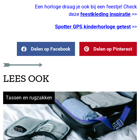
Een horloge draag je ook bij een feestje! Check
deze
feestkleding inspiratie
>>
Spotter GPS kinderhorloge getest
>>
Delen op Facebook
Delen op Pinterest
LEES OOK
Tassen en rugzakken