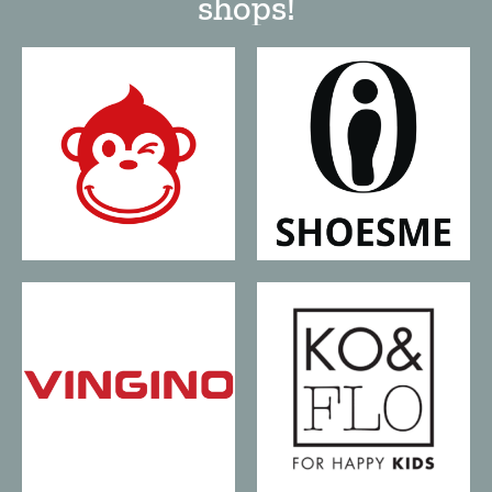
shops!