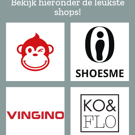
Bekijk hieronder de leukste
shops!