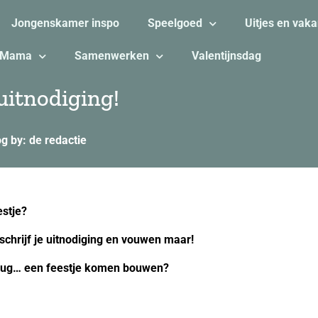
Jongenskamer inspo
Speelgoed
Uitjes en vaka
Mama
Samenwerken
Valentijnsdag
uitnodiging!
og by: de redactie
estje?
 schrijf je uitnodiging en vouwen maar!
vlug… een feestje komen bouwen?