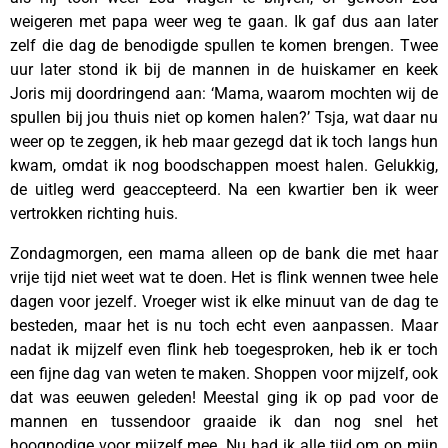
weigeren met papa weer weg te gaan. Ik gaf dus aan later
zelf die dag de benodigde spullen te komen brengen. Twee
uur later stond ik bij de mannen in de huiskamer en keek
Joris mij doordringend aan: ‘Mama, waarom mochten wij de
spullen bij jou thuis niet op komen halen?’ Tsja, wat daar nu
weer op te zeggen, ik heb maar gezegd dat ik toch langs hun
kwam, omdat ik nog boodschappen moest halen. Gelukkig,
de uitleg werd geaccepteerd. Na een kwartier ben ik weer
vertrokken richting huis.
Zondagmorgen, een mama alleen op de bank die met haar
vrije tijd niet weet wat te doen. Het is flink wennen twee hele
dagen voor jezelf. Vroeger wist ik elke minuut van de dag te
besteden, maar het is nu toch echt even aanpassen. Maar
nadat ik mijzelf even flink heb toegesproken, heb ik er toch
een fijne dag van weten te maken. Shoppen voor mijzelf, ook
dat was eeuwen geleden! Meestal ging ik op pad voor de
mannen en tussendoor graaide ik dan nog snel het
hoognodige voor mijzelf mee. Nu had ik alle tijd om op mijn