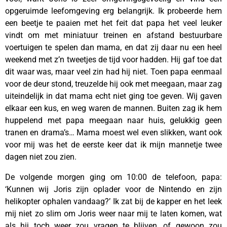
opgeruimde leefomgeving erg belangrijk. Ik probeerde hem
een beetje te paaien met het feit dat papa het veel leuker
vindt om met miniatuur treinen en afstand bestuurbare
voertuigen te spelen dan mama, en dat zij daar nu een heel
weekend met z’n tweetjes de tijd voor hadden. Hij gaf toe dat
dit waar was, maar veel zin had hij niet. Toen papa eenmaal
voor de deur stond, treuzelde hij ook met meegaan, maar zag
uiteindelijk in dat mama echt niet ging toe geven. Wij gaven
elkaar een kus, en weg waren de mannen. Buiten zag ik hem
huppelend met papa meegaan naar huis, gelukkig geen
tranen en drama’s… Mama moest wel even slikken, want ook
voor mij was het de eerste keer dat ik mijn mannetje twee
dagen niet zou zien.
De volgende morgen ging om 10:00 de telefoon, papa:
‘Kunnen wij Joris zijn oplader voor de Nintendo en zijn
helikopter ophalen vandaag?’ Ik zat bij de kapper en het leek
mij niet zo slim om Joris weer naar mij te laten komen, wat
als hij toch weer zou vragen te blijven, of gewoon zou