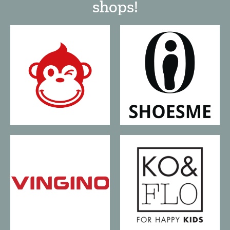
shops!